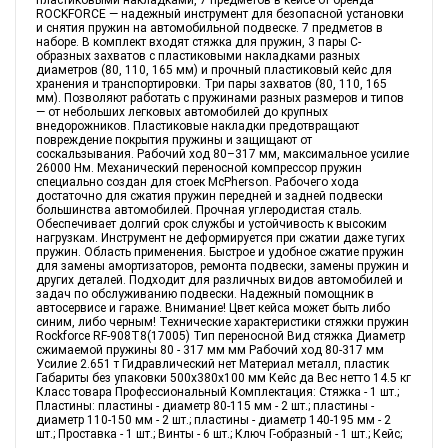
ROCKFORCE — надежный инструмент для безопасной установки
и снятия пружин на автомобильной подвеске. 7 предметов в
наборе. В комплект входят стяжка для пружин, 3 пары С-
образных захватов с пластиковыми накладками разных
диаметров (80, 110, 165 мм) и прочный пластиковый кейс для
хранения и транспортировки. Три пары захватов (80, 110, 165
мм). Позволяют работать с пружинами разных размеров и типов
— от небольших легковых автомобилей до крупных
внедорожников. Пластиковые накладки предотвращают
повреждение покрытия пружины и защищают от
соскальзывания. Рабочий ход 80–317 мм, максимальное усилие
26000 Нм. Механический переносной компрессор пружин
специально создан для стоек McPherson. Рабочего хода
достаточно для сжатия пружин передней и задней подвески
большинства автомобилей. Прочная углеродистая сталь.
Обеспечивает долгий срок службы и устойчивость к высоким
нагрузкам. Инструмент не деформируется при сжатии даже тугих
пружин. Область применения. Быстрое и удобное сжатие пружин
для замены амортизаторов, ремонта подвески, замены пружин и
других деталей. Подходит для различных видов автомобилей и
задач по обслуживанию подвески. Надежный помощник в
автосервисе и гараже. Внимание! Цвет кейса может быть либо
синим, либо черным! Технические характеристики стяжки пружин
Rockforce RF-908T8(17005) Тип переносной Вид стяжка Диаметр
сжимаемой пружины 80 - 317 мм мм Рабочий ход 80-317 мм
Усилие 2.651 т Гидравлический нет Материал металл, пластик
Габариты без упаковки 500x380x100 мм Кейс да Вес нетто 14.5 кг
Класс товара Профессиональный Комплектация: Стяжка - 1 шт.;
Пластины: пластины - диаметр 80-115 мм - 2 шт.; пластины -
диаметр 110-150 мм - 2 шт.; пластины - диаметр 140-195 мм - 2
шт.; Проставка - 1 шт.; Винты - 6 шт.; Ключ Г-образный - 1 шт.; Кейс;