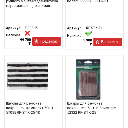
ручного монтажа/демонтажа
колес. 65665 RF-STK-31
грузовых шин (не снимая...
Артикул:
F-903U5
Артикул:
RF-STK-31
Наличие
Наличие
99 700
5 900
Предзаказ
В корзину
₸
₸
Шнуры для ремонта
Шнуры для ремонта
покрышек, комплект 50шт.
покрышек, 5шт, в блистере
57055 RF-STK-25-10
52322 RF-STK-25