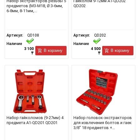
Набор экстракторов резьбы 5
Гайколом 9-12мм A1-QD202
предметов (М3-М18, Ø:3-6мм,
QD202
6-8мм, 8-11мм,...
Артикул:
QD108
Артикул:
QD202
Наличие
Наличие
3 100
4 500
В корзину
В корзину
₸
₸
Набор гайколомов (9-27мм) 4
Набор головок-экстракторов
предмета A1-QD201 QD201
для извлечения болтов и гаек
3/8" 18 предметов +...