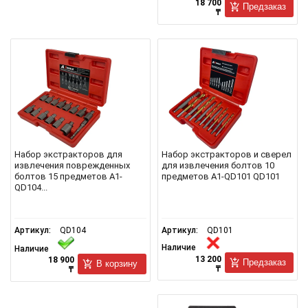
18 700
Предзаказ
₸
Набор экстракторов для
Набор экстракторов и сверел
извлечения поврежденных
для извлечения болтов 10
болтов 15 предметов A1-
предметов A1-QD101 QD101
QD104...
Артикул:
QD104
Артикул:
QD101
Наличие
Наличие
13 200
18 900
Предзаказ
В корзину
₸
₸