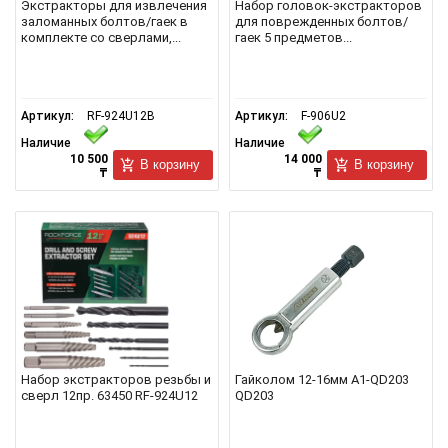
Экстракторы для извлечения
Набор головок-экстракторов
заломанных болтов/гаек в
для поврежденных болтов/
комплекте со сверлами,...
гаек 5 предметов...
Артикул:
RF-924U12B
Артикул:
F-906U2
Наличие
Наличие
10 500
14 000
В корзину
В корзину
₸
₸
Набор экстракторов резьбы и
Гайколом 12-16мм A1-QD203
сверл 12пр. 63450 RF-924U12
QD203