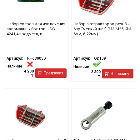
Набор сверел для извлечения
Набор экстракторов резьбы
заломанных болтов HSS
6пр ''мелкий шаг'' (М3-М25, Ø:3-
4241,4 предмета, в...
6мм, 6-22мм)...
Артикул:
RF-63005D
Артикул:
QD109
Наличие
Наличие
4 200
2 300
Предзаказ
В корзину
₸
₸