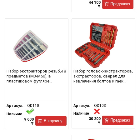
44 100
Предзаказ
₸
Набор экстракторов резьбы 8
Набор головок-экстракторов,
предметов (М3-М50), в
экстракторов, сверел для
пластиковом футляре...
извлечения болтов и гаек...
Артикул:
QD110
Артикул:
QD103
Наличие
Наличие
30 200
9 600
Предзаказ
В корзину
₸
₸