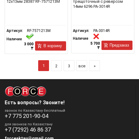
12х13мм 28387 RF-7571213M
трещоточный с реверсом
14мм 6296 PA-3014R
Артикул:
RF-7571213M
Артикул:
PA-3014R
Наличие
Наличие
5 700
3 000
Предзаказ
В корзину
₸
₸
1
2
3
все
»
Есть вопросы? Звоните!
звонок по Казахстану бесплатный
+7 775 201-90-04
для звонков по Казахстану
+7 (7292) 46 86 37
forceaktau@gmail.com