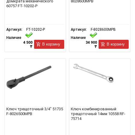
домкрата механического
8028600MPB
60757 FT-10202-P
Артикул:
FT-10202-P
Артикул:
F-8028600MPB
Наличие
Наличие
4 500
34 900
В корзину
В корзину
₸
₸
Ключ трещоточный 3/4" 51735
Ключ комбинированный
F-8026500MPB
трещоточный 14мм 10558 RF-
75714